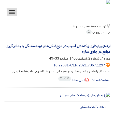
Toggle
vigation
نویسنده =
ناصری، علیرضا
1
تعداد مقالات:
ارتقای پایداری و کاهش آسیب در موج‌شکن‌های توده سنـگی با به‌کارگیری
موانع در جلوی سازه
دوره 7، شماره 2، اسفند 1400، صفحه
33-49
10.22091/CER.2021.7367.1297
محمد تقی اعلمی؛ رامین وفایی پور سرخابی؛ علیرضا ناصری؛ علیرضا مجتهدی
2.66 M
مشاهده مقاله
اصل مقاله
مقالات آماده انتشار