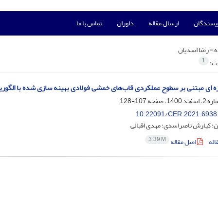
ویسندگان
ارسال مقاله
داوران
تماس با ما
ه =
رضا اسدیان
1
ات:
رزه ای مبتنی بر سطوح عملکردی قاب‌های خمشی فولادی بهینه سازی شده با الگور
107-128
10.22091/CER.2021.6938
ن؛ کیارش ناصراسدی؛ مهدی اقبالی
3.39 M
اله
اصل مقاله