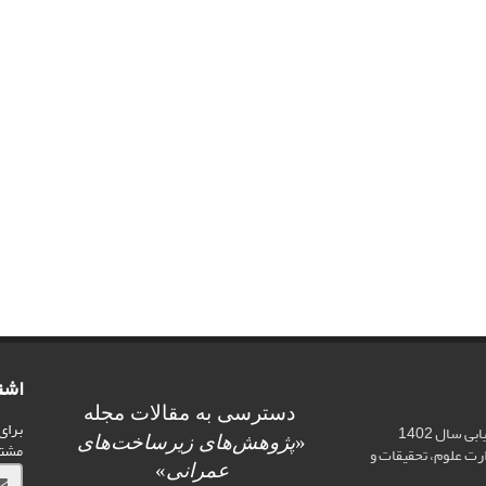
اشت
دسترسی به مقالات مجله
برای
اخذ رتبه علمی «الف» در ارزیابی سال 1402
«
پژوهش‌های زیرساخت‌های
مشت
ت علوم، تحقیقات و
عمرانی
»