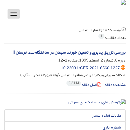
Toggle
vigation
نویسنده =
ذوالفقاری، عباس
1
تعداد مقالات:
بررسی تزریق پذیری و تخمین خورند سیمان در ساختگاه سد خرسان II
دوره 6، شماره 2، اسفند 1399، صفحه
1-12
10.22091/CER.2021.6560.1227
عبداله سهرابی بیدار؛ مرتضی مظفری؛ عباس ذوالفقاری؛ احمد رستگارنیا
2.31 M
مشاهده مقاله
اصل مقاله
مقالات آماده انتشار
شماره جاری