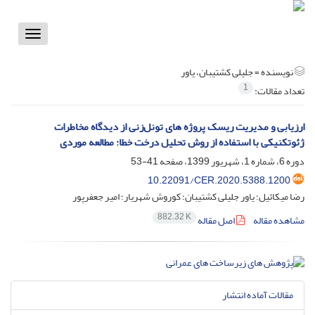
Toggle
vigation
نویسنده =
جلیلی کشتیبان، یاور
1
تعداد مقالات:
ارزیابی و مدیریت ریسک پروژه ‏های تونل‌زنی از دیدگاه مخاطرات
ژئوتکنیکی با استفاده از روش تحلیل درخت خطا: مطالعه موردی
دوره 6، شماره 1، شهریور 1399، صفحه
41-53
10.22091/CER.2020.5388.1200
رضا میکائیل؛ یاور جلیلی کشتیبان؛ کوروش شهریار؛ امیر جعفرپور
882.32 K
مشاهده مقاله
اصل مقاله
مقالات آماده انتشار